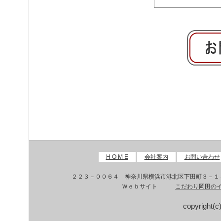
H O M E
会社案内
お問い合わせ
２２３－００６４ 神奈川県横浜市港北区下田町３
Ｗｅｂサイト
こだわり岡田の
copyright(c)