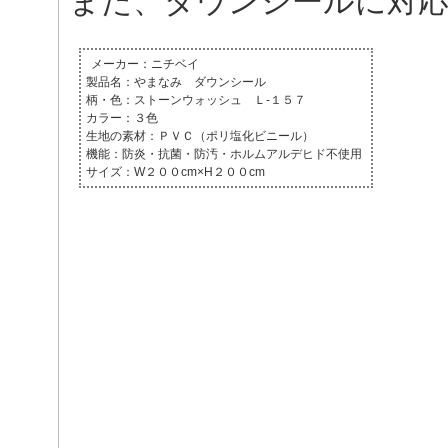
また、ダウンシールに対応
メーカー：ニチベイ
製品名：やまなみ ダウンシール
柄・色：ストーンウォッシュ Ｌ‐１５７
カラー：３色
生地の素材：ＰＶＣ（ポリ塩化ビニール）
機能：防炎・抗菌・防汚・ホルムアルデヒド不使用
サイズ：W２００cm×H２００cm