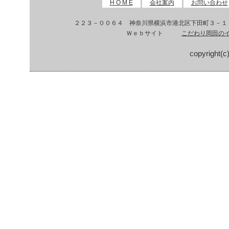
H O M E
会社案内
お問い合わせ
２２３－００６４ 神奈川県横浜市港北区下田町３
Ｗｅｂサイト
こだわり岡田の
copyright(c)